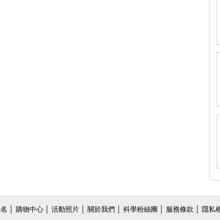
報名
│
購物中心
│
活動照片
│
關於我們
│
科學粉絲團
│ 服務條款 │ 隱私