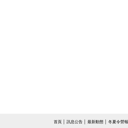
首頁
│
訊息公告
│
最新動態
│
冬夏令營