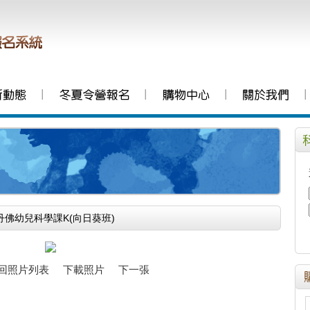
│
│
│
│
史丹佛幼兒科學課K(向日葵班)
回照片列表
下載照片
下一張