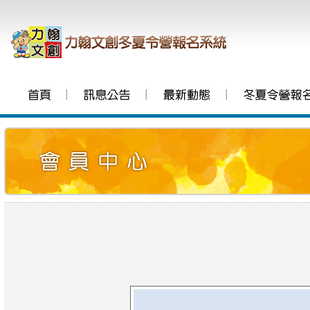
│
│
│