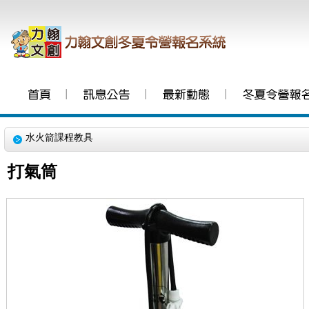
│
│
│
水火箭課程教具
打氣筒