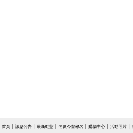
首頁
│
訊息公告
│
最新動態
│
冬夏令營報名
│
購物中心
│
活動照片
│