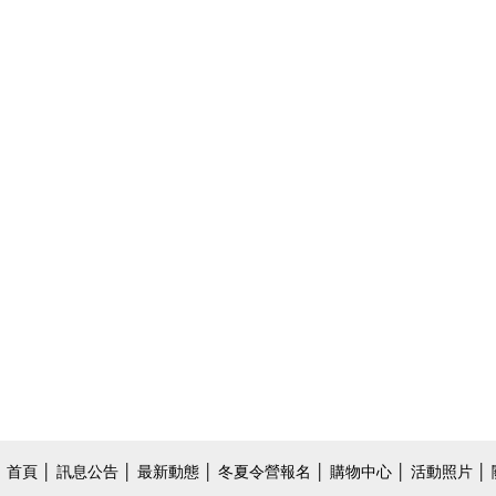
首頁
│
訊息公告
│
最新動態
│
冬夏令營報名
│
購物中心
│
活動照片
│