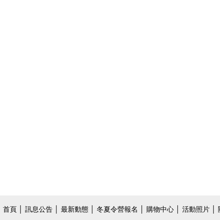
首頁
│
訊息公告
│
最新動態
│
冬夏令營報名
│
購物中心
│
活動照片
│