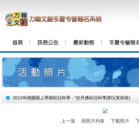
│
│
│
2013年桃園縣上學期幼兒科學 - *史丹佛幼兒科學課G(茉莉班)
上一張
回照片列表
下載照片