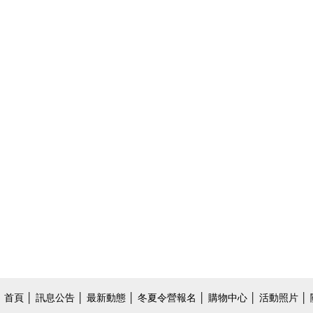
首頁
│
訊息公告
│
最新動態
│
冬夏令營報名
│
購物中心
│
活動照片
│