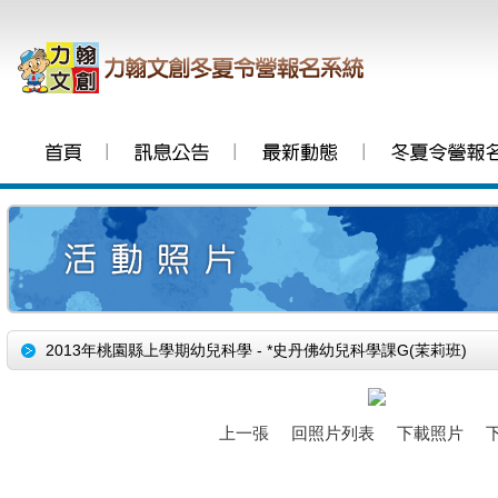
│
│
│
2013年桃園縣上學期幼兒科學 - *史丹佛幼兒科學課G(茉莉班)
上一張
回照片列表
下載照片