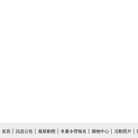
首頁
│
訊息公告
│
最新動態
│
冬夏令營報名
│
購物中心
│
活動照片
│