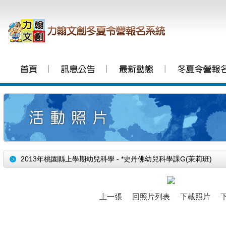
│
│
│
2013年桃園縣上學期幼兒科學 - *史丹佛幼兒科學課G(茉莉班)
上一張
回照片列表
下載照片