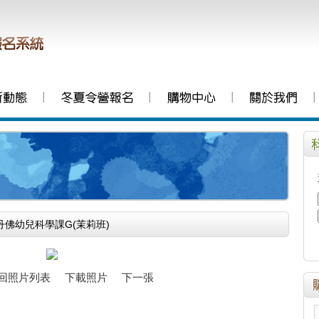
│
│
│
│
史丹佛幼兒科學課G(茉莉班)
回照片列表
下載照片
下一張