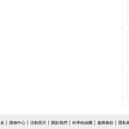
報名
│
購物中心
│
活動照片
│
關於我們
│
科學粉絲團
│ 服務條款 │ 隱私