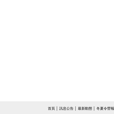
首頁
│
訊息公告
│
最新動態
│
冬夏令營