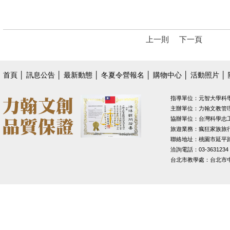
上一則
下一頁
首頁
│
訊息公告
│
最新動態
│
冬夏令營報名
│
購物中心
│
活動照片
│
指導單位：元智大學科
主辦單位：力翰文教管
協辦單位：台灣科學志
旅遊業務：瘋狂家族旅
聯絡地址：桃園市延平路1
洽詢電話：03-3631234
台北市教學處：台北市中山