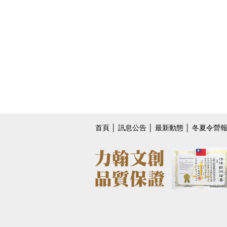
首頁
│
訊息公告
│
最新動態
│
冬夏令營