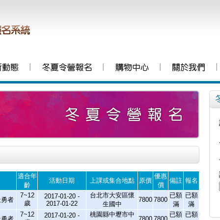
│
│
│
│
適合年
優惠
活動日期
上課或集合地點
原價
備註
報名
齡
價
7~12
台北市大安區懷
已額
已額
2017-01-20 -
天勇者
7800
7800
歲
2017-01-22
生國中
滿
滿
7~12
桃園縣中壢市中
已額
已額
2017-01-20 -
天勇者
7800
7800