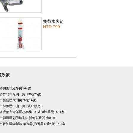
雙截水火箭
NTD 799
權政策
縣桃園市延平路147號
竹北市光明一路588巷25號
新營區大同路26之14號
市前鎮區中山二路2號12樓之9
成都市青羊區小南街109號3幢1單元1401室
市福田區彩田路彩虹新都彩薈閣7樓C室
陀區銅川路1897弄(海普苑)2幢4號1001室