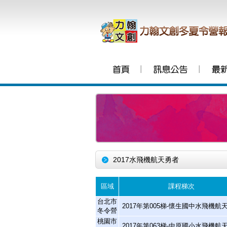
│
│
2017水飛機航天勇者
區域
課程梯次
台北市
2017年第005梯-懷生國中水飛機航
冬令營
桃園市
2017年第063梯-中原國小水飛機航