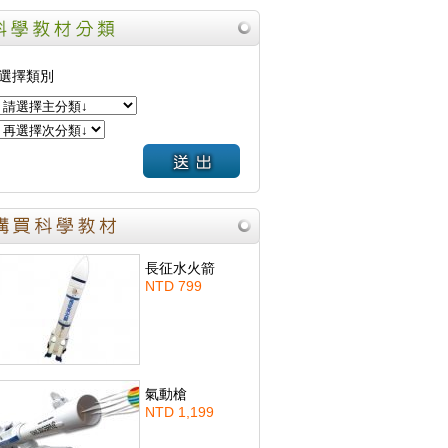
選擇類別
長征水火箭
NTD 799
氣動槍
NTD 1,199