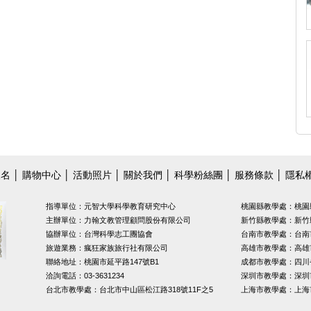
報名
│
購物中心
│
活動照片
│
關於我們
│
科學粉絲團
│ 服務條款 │ 隱私
指導單位：元智大學科學教育研究中心
桃園縣教學處：桃園
主辦單位：力翰文教管理顧問股份有限公司
新竹縣教學處：新竹縣
協辦單位：台灣科學志工團協會
台南市教學處：台南市
旅遊業務：瘋狂家族旅行社有限公司
高雄市教學處：高雄
聯絡地址：桃園市延平路147號B1
成都市教學處：四川省
洽詢電話：03-3631234
深圳市教學處：深圳
台北市教學處：台北市中山區松江路318號11F之5
上海市教學處：上海市普