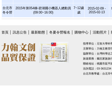
台北市
7~12歲
2015年第054梯-碧湖國小機器人總動員
2015-02-09 -
2015-02-13
冬令營
(09:00~16:00)
歲
首頁
│
訊息公告
│
最新動態
│
冬夏令營報名
│
購物中心
│
活動照片
│
指導單位：元智大學科
主辦單位：力翰文教管
協辦單位：台灣科學志
旅遊業務：瘋狂家族旅
聯絡地址：桃園市延平路1
洽詢電話：03-3631234
台北市教學處：台北市中山