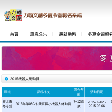
│
│
│
2015機器人總動員
適合年
區域
課程梯次
活動日期
齡
新北市
7~12歲
2015-02-02 -
2015年第089梯-榮富國小機器人總動員
2015-02-06
冬令營
歲